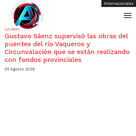
Internacionales
Internacionales
Internacionales
Internacionales
Nacionales
Nacionales
Nacionales
Nacionales
Nacionales
Nacionales
Nacionales
Nacionales
Nacionales
Locales
Gustavo Sáenz supervisó las obras del
puentes del río Vaqueros y
Circunvalación que se están realizando
con fondos provinciales
05 Agosto 2026