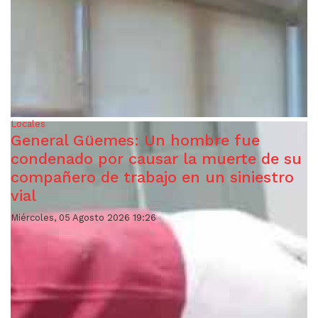
Locales
General Güemes: Un hombre fue
condenado por causar la muerte de su
compañero de trabajo en un siniestro
vial
Miércoles, 05 Agosto 2026 19:26