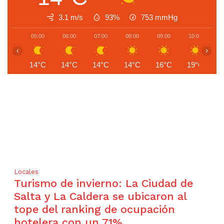
3.1 m/s
93%
753
mmHg
05:00
06:00
07:00
08:00
09:00
10:00
1
‹
›
14°C
14°C
14°C
14°C
16°C
19°C
2
Locales
Turismo de invierno: La Ciudad de
Salta y La Caldera se ubicaron al
tope del ranking de ocupación
hotelera con un 71%